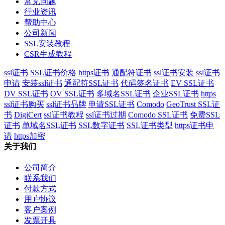
常见问题
行业资讯
帮助中心
公司新闻
SSL安装教程
CSR生成教程
ssl证书
SSL证书价格
https证书
通配符证书
ssl证书安装
ssl证书
申请
安装ssl证书
通配符SSL证书
代码签名证书
EV SSL证书
DV SSL证书
OV SSL证书
多域名SSL证书
企业SSL证书
https
ssl证书购买
ssl证书品牌
申请SSL证书
Comodo
GeoTrust SSL证
书
DigiCert
ssl证书教程
ssl证书过期
Comodo SSL证书
免费SSL
证书
单域名SSL证书
SSL数字证书
SSL证书类型
https证书申
请
https加密
关于我们
公司简介
联系我们
付款方式
用户协议
客户案例
发票开具