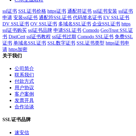
ssl证书
SSL证书价格
https证书
通配符证书
ssl证书安装
ssl证书
申请
安装ssl证书
通配符SSL证书
代码签名证书
EV SSL证书
DV SSL证书
OV SSL证书
多域名SSL证书
企业SSL证书
https
ssl证书购买
ssl证书品牌
申请SSL证书
Comodo
GeoTrust SSL证
书
DigiCert
ssl证书教程
ssl证书过期
Comodo SSL证书
免费SSL
证书
单域名SSL证书
SSL数字证书
SSL证书类型
https证书申
请
https加密
关于我们
公司简介
联系我们
付款方式
用户协议
客户案例
发票开具
合作洽谈
SSL证书品牌
速安信