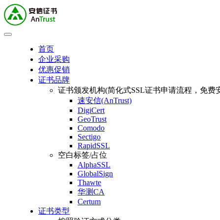
首页
企业采购
优惠促销
证书品牌
证书颁发机构(简化式SSL证书申请流程，免费安
速安信(AnTrust)
DigiCert
GeoTrust
Comodo
Sectigo
RapidSSL
空白标签/占位
AlphaSSL
GlobalSign
Thawte
华测CA
Certum
证书类型