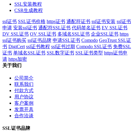
SSL安装教程
CSR生成教程
ssl证书
SSL证书价格
https证书
通配符证书
ssl证书安装
ssl证书
申请
安装ssl证书
通配符SSL证书
代码签名证书
EV SSL证书
DV SSL证书
OV SSL证书
多域名SSL证书
企业SSL证书
https
ssl证书购买
ssl证书品牌
申请SSL证书
Comodo
GeoTrust SSL证
书
DigiCert
ssl证书教程
ssl证书过期
Comodo SSL证书
免费SSL
证书
单域名SSL证书
SSL数字证书
SSL证书类型
https证书申
请
https加密
关于我们
公司简介
联系我们
付款方式
用户协议
客户案例
发票开具
合作洽谈
SSL证书品牌