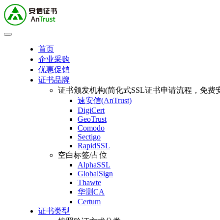
首页
企业采购
优惠促销
证书品牌
证书颁发机构(简化式SSL证书申请流程，免费安
速安信(AnTrust)
DigiCert
GeoTrust
Comodo
Sectigo
RapidSSL
空白标签/占位
AlphaSSL
GlobalSign
Thawte
华测CA
Certum
证书类型