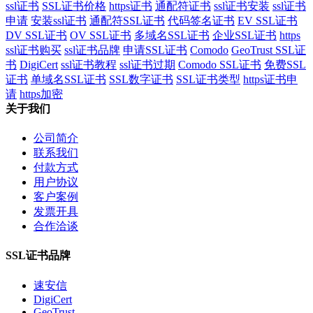
ssl证书
SSL证书价格
https证书
通配符证书
ssl证书安装
ssl证书
申请
安装ssl证书
通配符SSL证书
代码签名证书
EV SSL证书
DV SSL证书
OV SSL证书
多域名SSL证书
企业SSL证书
https
ssl证书购买
ssl证书品牌
申请SSL证书
Comodo
GeoTrust SSL证
书
DigiCert
ssl证书教程
ssl证书过期
Comodo SSL证书
免费SSL
证书
单域名SSL证书
SSL数字证书
SSL证书类型
https证书申
请
https加密
关于我们
公司简介
联系我们
付款方式
用户协议
客户案例
发票开具
合作洽谈
SSL证书品牌
速安信
DigiCert
GeoTrust