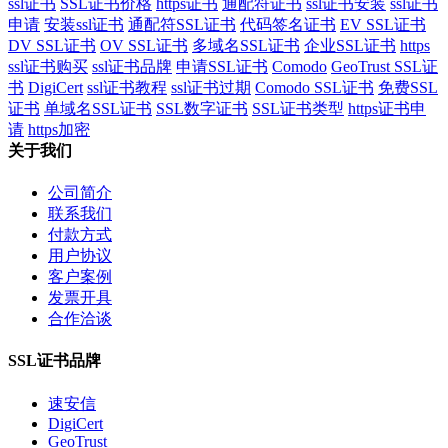
ssl证书
SSL证书价格
https证书
通配符证书
ssl证书安装
ssl证书
申请
安装ssl证书
通配符SSL证书
代码签名证书
EV SSL证书
DV SSL证书
OV SSL证书
多域名SSL证书
企业SSL证书
https
ssl证书购买
ssl证书品牌
申请SSL证书
Comodo
GeoTrust SSL证
书
DigiCert
ssl证书教程
ssl证书过期
Comodo SSL证书
免费SSL
证书
单域名SSL证书
SSL数字证书
SSL证书类型
https证书申
请
https加密
关于我们
公司简介
联系我们
付款方式
用户协议
客户案例
发票开具
合作洽谈
SSL证书品牌
速安信
DigiCert
GeoTrust