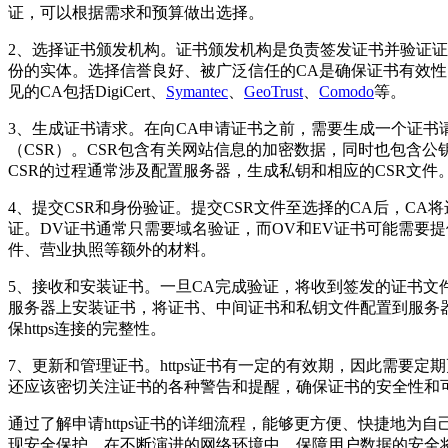
证，可以根据需求和预算做出选择。
2、选择证书颁发机构。证书颁发机构是负责签发证书并验证
份的实体。选择信誉良好、被广泛信任的CA是确保证书有效
见的CA包括DigiCert、
Symantec
、
GeoTrust
、
Comodo
等。
3、生成证书请求。在向CA申请证书之前，需要生成一个证书
（CSR）。CSR包含有关网站信息的加密数据，同时也包含公
CSR的过程通常涉及配置服务器，生成私钥和相应的CSR文件
4、提交CSR和身份验证。提交CSR文件至选择的CA后，CA
证。DV证书通常只需要域名验证，而OV和EV证书可能需要
件、营业执照等额外的材料。
5、接收和安装证书。一旦CA完成验证，将收到签发的证书文
服务器上安装证书，将证书、中间证书和私钥文件配置到服务
保https连接的完整性。
7、更新和管理证书。https证书有一定的有效期，因此需要定
还应该密切关注证书的各种警告和提醒，确保证书的安全性和
通过了解申请https证书的详细流程，能够更方便、快捷地为自
现安全保护。在不断演进的网络环境中，保障用户数据的安全