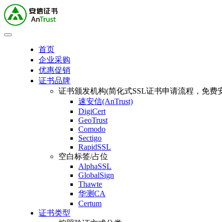
首页
企业采购
优惠促销
证书品牌
证书颁发机构(简化式SSL证书申请流程，免费安
速安信(AnTrust)
DigiCert
GeoTrust
Comodo
Sectigo
RapidSSL
空白标签/占位
AlphaSSL
GlobalSign
Thawte
华测CA
Certum
证书类型