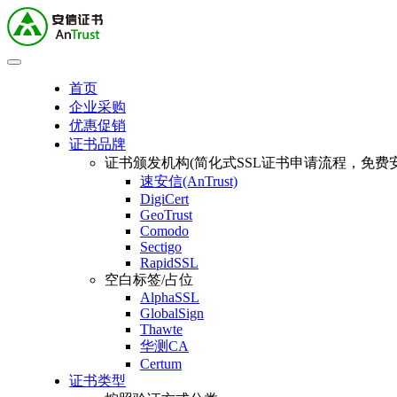
首页
企业采购
优惠促销
证书品牌
证书颁发机构(简化式SSL证书申请流程，免费安
速安信(AnTrust)
DigiCert
GeoTrust
Comodo
Sectigo
RapidSSL
空白标签/占位
AlphaSSL
GlobalSign
Thawte
华测CA
Certum
证书类型