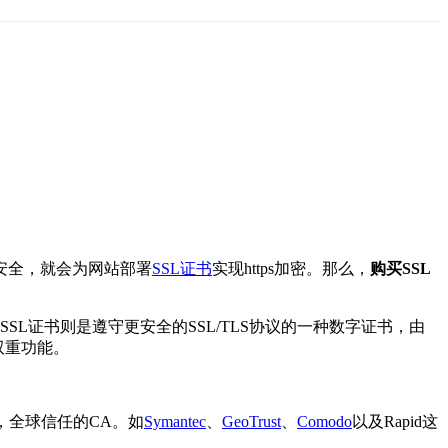
安全，就会为网站部署
SSL证书
实现https加密。那么，
购买SSL
L证书则是遵守更安全的SSL/TLS协议的一种数字证书，由
双重功能。
，全球信任的CA。如
Symantec
、
GeoTrust
、
Comodo
以及Rapid这