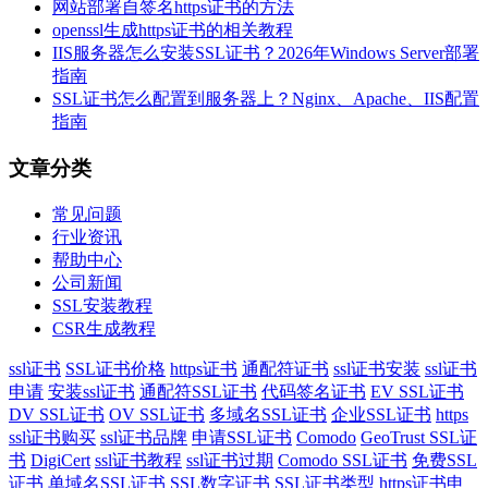
网站部署自签名https证书的方法
openssl生成https证书的相关教程
IIS服务器怎么安装SSL证书？2026年Windows Server部署
指南
SSL证书怎么配置到服务器上？Nginx、Apache、IIS配置
指南
文章分类
常见问题
行业资讯
帮助中心
公司新闻
SSL安装教程
CSR生成教程
ssl证书
SSL证书价格
https证书
通配符证书
ssl证书安装
ssl证书
申请
安装ssl证书
通配符SSL证书
代码签名证书
EV SSL证书
DV SSL证书
OV SSL证书
多域名SSL证书
企业SSL证书
https
ssl证书购买
ssl证书品牌
申请SSL证书
Comodo
GeoTrust SSL证
书
DigiCert
ssl证书教程
ssl证书过期
Comodo SSL证书
免费SSL
证书
单域名SSL证书
SSL数字证书
SSL证书类型
https证书申