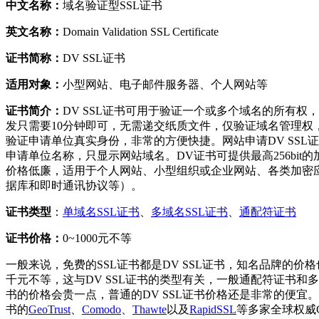
中文名称：
域名验证型SSL证书
英文名称：
Domain Validation SSL Certificate
证书简称：
DV SSL证书
适用对象：
小型网站、电子邮件服务器、个人网站等
证书简介：
DV SSL证书可用于验证一个或多个域名的所有权
发只需要10分钟即可，无需递交纸质文件，仅验证域名管理权
验证申请单位真实身份，非常的方便快捷。网站申请DV SSL
申请单位名称，只显示网站域名。DV证书可提供最高256bit
价格低廉，适用于个人网站、小型组织或企业网站、各类加密
据库和即时通讯协议等）。
证书类型
：
单域名SSL证书
、
多域名SSL证书
、
通配符证书
证书价格：
0~1000元不等
一般来说，免费的SSL证书都是DV SSL证书，知名品牌的价
千元不等，这与DV SSL证书的类型有关，一般通配符证书和多
书的价格会贵一点，普通的DV SSL证书价格还是非常的便宜。
书的
GeoTrust
、
Comodo
、
Thawte
以及
RapidSSL
等多家全球权威