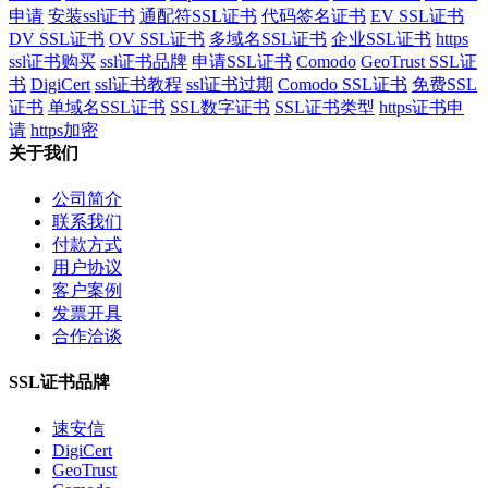
申请
安装ssl证书
通配符SSL证书
代码签名证书
EV SSL证书
DV SSL证书
OV SSL证书
多域名SSL证书
企业SSL证书
https
ssl证书购买
ssl证书品牌
申请SSL证书
Comodo
GeoTrust SSL证
书
DigiCert
ssl证书教程
ssl证书过期
Comodo SSL证书
免费SSL
证书
单域名SSL证书
SSL数字证书
SSL证书类型
https证书申
请
https加密
关于我们
公司简介
联系我们
付款方式
用户协议
客户案例
发票开具
合作洽谈
SSL证书品牌
速安信
DigiCert
GeoTrust