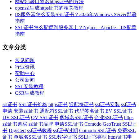
网站部署自签名https证书的方法
openssl生成https证书的相关教程
IIS服务器怎么安装SSL证书？2026年Windows Server部署
指南
SSL证书怎么配置到服务器上？Nginx、Apache、IIS配置
指南
文章分类
常见问题
行业资讯
帮助中心
公司新闻
SSL安装教程
CSR生成教程
ssl证书
SSL证书价格
https证书
通配符证书
ssl证书安装
ssl证书
申请
安装ssl证书
通配符SSL证书
代码签名证书
EV SSL证书
DV SSL证书
OV SSL证书
多域名SSL证书
企业SSL证书
https
ssl证书购买
ssl证书品牌
申请SSL证书
Comodo
GeoTrust SSL证
书
DigiCert
ssl证书教程
ssl证书过期
Comodo SSL证书
免费SSL
证书
单域名SSL证书
SSL数字证书
SSL证书类型
https证书申