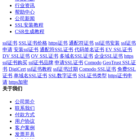
行业资讯
帮助中心
公司新闻
SSL安装教程
CSR生成教程
ssl证书
SSL证书价格
https证书
通配符证书
ssl证书安装
ssl证书
申请
安装ssl证书
通配符SSL证书
代码签名证书
EV SSL证书
DV SSL证书
OV SSL证书
多域名SSL证书
企业SSL证书
https
ssl证书购买
ssl证书品牌
申请SSL证书
Comodo
GeoTrust SSL证
书
DigiCert
ssl证书教程
ssl证书过期
Comodo SSL证书
免费SSL
证书
单域名SSL证书
SSL数字证书
SSL证书类型
https证书申
请
https加密
关于我们
公司简介
联系我们
付款方式
用户协议
客户案例
发票开具